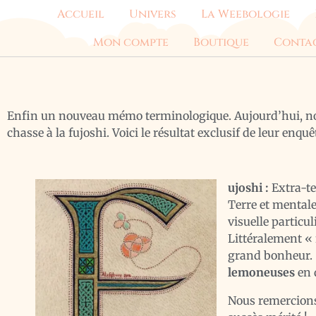
Accueil
Univers
La Weebologie
Mon compte
Boutique
Conta
Enfin un nouveau mémo terminologique. Aujourd’hui, notr
chasse à la fujoshi. Voici le résultat exclusif de leur enqu
ujoshi :
Extra-t
Terre et menta
visuelle particul
Littéralement « 
grand bonheur. S
lemoneuses
en 
Nous remercions