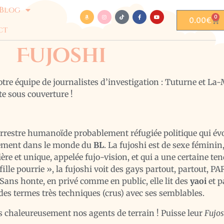
Blog
0
0.00
€
ct
Fujoshi
e équipe de journalistes d’investigation : Tuturne et La-
ête sous couverture !
errestre humanoïde probablement réfugiée politique qui é
lement dans le monde du
BL
. La fujoshi est de sexe féminin
ière et unique, appelée fujo-vision, et qui a une certaine ten
fille pourrie », la fujoshi voit des gays partout, partout,
ans honte, en privé comme en public, elle lit des
yaoi
et p
des termes très techniques (crus) avec ses semblables.
 chaleureusement nos agents de terrain ! Puisse leur
Fujos