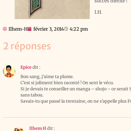
succès mérité !
I.H.
Ilhem-H
février 3, 2014
4:22 pm
2 réponses
Epice
dit :
Bon sang, j’aime ta plume.
C’est si joliment bien raconté ! On sent le vécu.
Si je devais te conseiller un manga – shojo – ce serait 
sans tabou.
Savais-tu que passé la trentaine, on ne s’appelle plus 
Ilhem H
dit :