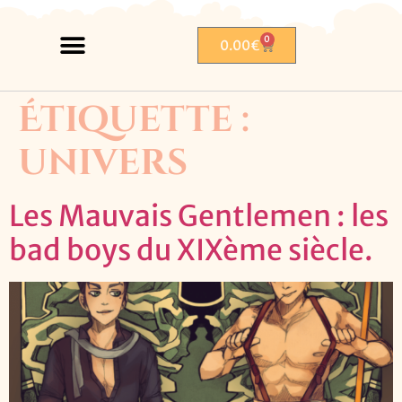
0
0.00
€
Étiquette :
univers
Les Mauvais Gentlemen : les
bad boys du XIXème siècle.