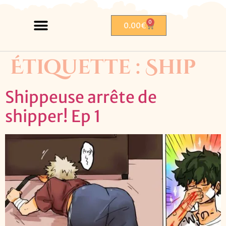
0
0.00
€
Étiquette :
Ship
Shippeuse arrête de
shipper! Ep 1