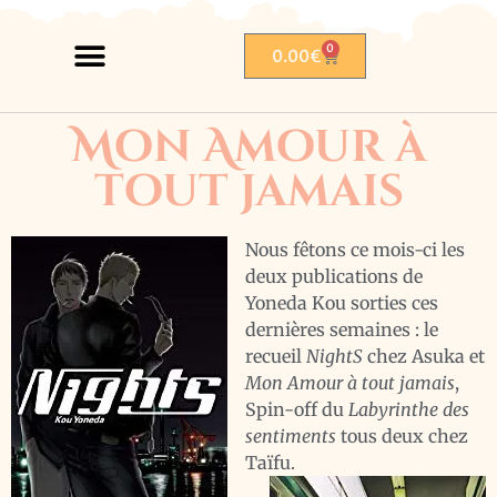
0
0.00
€
Mon Amour à
tout jamais
Nous fêtons ce mois-ci les
deux publications de
Yoneda Kou sorties ces
dernières semaines : le
recueil
NightS
chez Asuka et
Mon Amour à tout jamais
,
Spin-off du
Labyrinthe des
sentiments
tous deux chez
Taïfu.