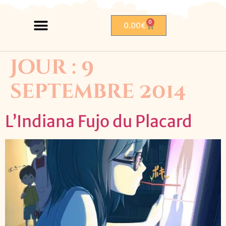
0
0.00
€
Jour :
9
septembre 2014
L’Indiana Fujo du Placard