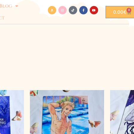
Blog
0
0.00
€
ct