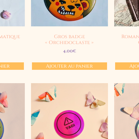
matique
Gros badge
Roman 
« Orchidoclaste »
4.00
€
nier
Ajouter au panier
Ajo