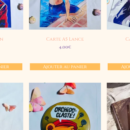
an
Carte A5 Lance
C
4.00
€
nier
Ajouter au panier
Ajo