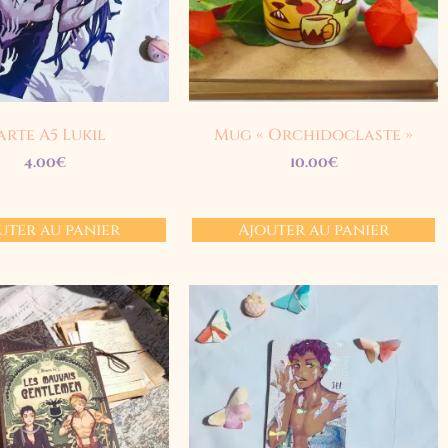
arte A5 Lukil
Mug « Orchidoclaste »
4.00
€
10.00
€
uter au panier
Ajouter au panier