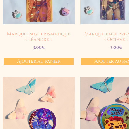
Marque-page prismatique
Marque-page pris
« Léandre »
« Octave »
3.00
€
3.00
€
Ajouter au panier
Ajouter au pa