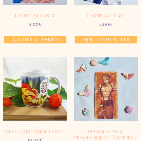
Carte A5 Lance
Carte A5 Lukil
4.00
€
4.00
€
Ajouter au panier
Ajouter au panier
Mug « Orchidoclaste »
Marque-page
prismatique « Léandre »
10.00
€