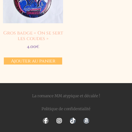
Gros badge « On se sert
les coudes »
4.00
€
Ajouter au panier
La romance MM atypique et décalée !
Politique de confidentialité