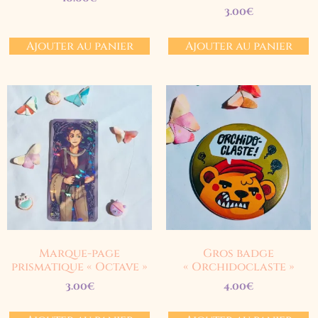
3.00
€
Ajouter au panier
Ajouter au panier
Marque-page
Gros badge
prismatique « Octave »
« Orchidoclaste »
3.00
€
4.00
€